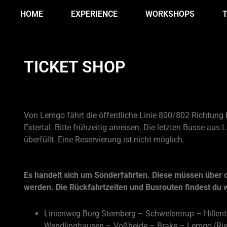
HOME
EXPERIENCE
WORKSHOPS
TICKET SHOP
Alle Informationen zum Bustransfer sowie dazugehörige Tickets findes
Seite!
BUS HINFAHRT
Von Lemgo fährt die öffentliche Linie 800/802 Richtung
Extertal. Bitte frühzeitig anreisen. Die letzten Busse aus
überfüllt. Eine Reservierung ist nicht möglich.
BUS TRANSFER RÜCKFAHR
Es handelt sich um Sonderfahrten. Diese müssen über 
werden. Die Rückfahrtzeiten und Busrouten findest du w
Burg Sternberg nach Dörentrup-Voßheide-Lemgo
Linienweg Burg Sternberg – Schwelentrup – Hillen
Wendlinghausen – Voßheide – Brake – Lemgo (Rie