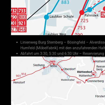
Burg Sternberg nach Bösingfeld-Barntrup-Humfeld
Linienweg Burg Sternberg – Bösingfeld – Alverdis
Humfeld (Möbelfabrik) mit den anzufahrenden Halt
Abfahrt um 3:30, 5:30 und 6:30 Uhr – Reservierung 