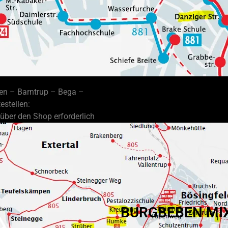
sen – Barntrup – Bega –
estellen:
über den Shop erforderlich
BURGBEBEN MI