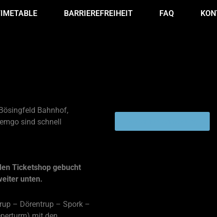
TIMETABLE
BARRIEREFREIHEIT
FAQ
KON
COUNTDOWN
t du weiter unten auf dieser
WORKSHOPS
 Bösingfeld Bahnhof,
Workshop Anmeldung
 Lemgo sind schnell
T
den Ticketshop gebucht
eiter unten.
trup – Dörentrup – Spork –
perturm) mit den